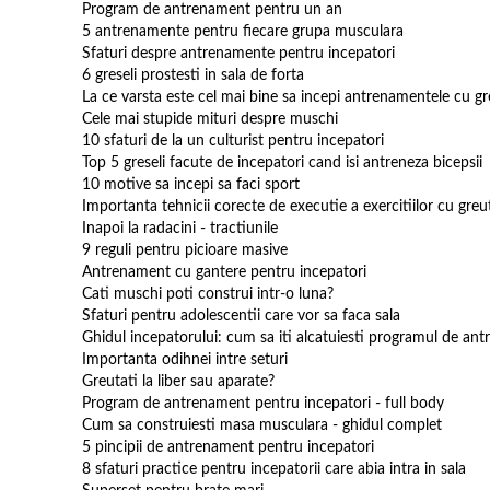
Program de antrenament pentru un an
5 antrenamente pentru fiecare grupa musculara
Sfaturi despre antrenamente pentru incepatori
6 greseli prostesti in sala de forta
La ce varsta este cel mai bine sa incepi antrenamentele cu gr
Cele mai stupide mituri despre muschi
10 sfaturi de la un culturist pentru incepatori
Top 5 greseli facute de incepatori cand isi antreneza bicepsii
10 motive sa incepi sa faci sport
Importanta tehnicii corecte de executie a exercitiilor cu greu
Inapoi la radacini - tractiunile
9 reguli pentru picioare masive
Antrenament cu gantere pentru incepatori
Cati muschi poti construi intr-o luna?
Sfaturi pentru adolescentii care vor sa faca sala
Ghidul incepatorului: cum sa iti alcatuiesti programul de an
Importanta odihnei intre seturi
Greutati la liber sau aparate?
Program de antrenament pentru incepatori - full body
Cum sa construiesti masa musculara - ghidul complet
5 pincipii de antrenament pentru incepatori
8 sfaturi practice pentru incepatorii care abia intra in sala