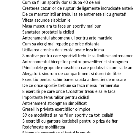
Cum sa fii un sportiv dur si dupa 40 de ani
Cresterea cazurilor de rupturi de ligamente incrucisate anterio
De ce maratonistii ar trebui sa se antreneze si cu greutati
Viteza ascunde slabiciunile
Masa musculara te face un sportiv mai bun
Sanatatea prostatei la ciclisti
Antrenamentul abdomenului pentru arte martiale
Cum sa alergi mai repede pe orice distanta
Utilizarea cronica de steroizi poate leza inima
3 motive pentru care sportivii trebuie sa limiteze antrename
Antrenamentul bicepsilor pentru powerlifteri si strongmen
Principalele grupe de muschi cu care pedalezi si cum sa le an
Alergatori: sindrom de compartiment si dureri de tibie
Exercitiu pentru schimbarea rapida a directiei de miscare
De ce orice sportiv trebuie sa faca mersul fermierului
8 exercitii pe care orice Crossfiter trebuie sa le faca
Importanta femuralilor pentru ciclisti
Antrenament strongman simplificat
Greseli in privinta exercitiilor olimpice
39 de modalitati sa nu fii un sportiv ca toti ceilalti
3 exercitii cu gantere kettlebell pentru o priza de fier
Redefineste mobilitatea