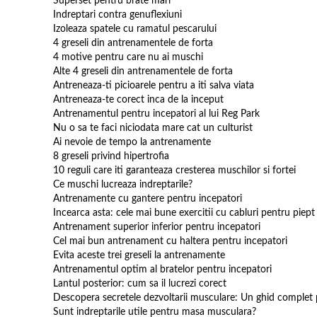
Superset pentru brate mari
Indreptari contra genuflexiuni
Izoleaza spatele cu ramatul pescarului
4 greseli din antrenamentele de forta
4 motive pentru care nu ai muschi
Alte 4 greseli din antrenamentele de forta
Antreneaza-ti picioarele pentru a iti salva viata
Antreneaza-te corect inca de la inceput
Antrenamentul pentru incepatori al lui Reg Park
Nu o sa te faci niciodata mare cat un culturist
Ai nevoie de tempo la antrenamente
8 greseli privind hipertrofia
10 reguli care iti garanteaza cresterea muschilor si fortei
Ce muschi lucreaza indreptarile?
Antrenamente cu gantere pentru incepatori
Incearca asta: cele mai bune exercitii cu cabluri pentru piept
Antrenament superior inferior pentru incepatori
Cel mai bun antrenament cu haltera pentru incepatori
Evita aceste trei greseli la antrenamente
Antrenamentul optim al bratelor pentru incepatori
Lantul posterior: cum sa il lucrezi corect
Descopera secretele dezvoltarii musculare: Un ghid complet 
Sunt indreptarile utile pentru masa musculara?