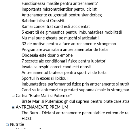
Functioneaza mastile pentru antrenament?
Importanta micronutrientilor pentru ciclisti
Antrenamente cu greutati pentru skanderbeg
Rabdomioliza si CrossFit
Ramai concentrat cand esti accidentat
5 exercitii de gimnastica pentru imbunatatirea mobilitatii
Nu mai pune gheata pe muschi si articulatii
33 de motive pentru a face antrenamente strongman
Programare avansata a antrenamentelor de forta
Oboseala este doar o emotie
7 secrete ale conditionarii fizice pentru luptatori
Invata sa respiri corect cand esti obosit
Antrenamentul bratelor pentru sportivii de forta
Sportul in exces si libidoul
Imbunatatirea performantei fizice prin antrenamente si nutri
Cand sa te antrenezi cu greutati supramaximale in strongma
Cartea "Brate Mari si Puternice"
Brate Mari si Puternice: ghidul suprem pentru brate care atrag
ANTRENAMENTE PREMIUM
The Burn - Dieta si antrenamente penru slabire extrem de ra
H.O.T.
Nutritie