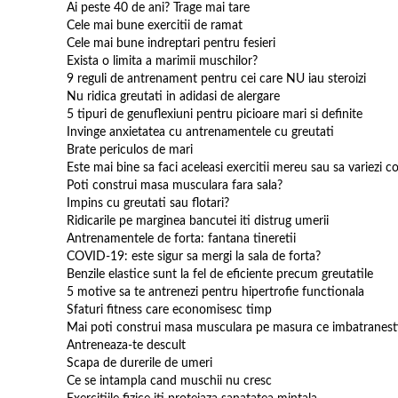
Ai peste 40 de ani? Trage mai tare
Cele mai bune exercitii de ramat
Cele mai bune indreptari pentru fesieri
Exista o limita a marimii muschilor?
9 reguli de antrenament pentru cei care NU iau steroizi
Nu ridica greutati in adidasi de alergare
5 tipuri de genuflexiuni pentru picioare mari si definite
Invinge anxietatea cu antrenamentele cu greutati
Brate periculos de mari
Este mai bine sa faci aceleasi exercitii mereu sau sa variezi c
Poti construi masa musculara fara sala?
Impins cu greutati sau flotari?
Ridicarile pe marginea bancutei iti distrug umerii
Antrenamentele de forta: fantana tineretii
COVID-19: este sigur sa mergi la sala de forta?
Benzile elastice sunt la fel de eficiente precum greutatile
5 motive sa te antrenezi pentru hipertrofie functionala
Sfaturi fitness care economisesc timp
Mai poti construi masa musculara pe masura ce imbatranest
Antreneaza-te descult
Scapa de durerile de umeri
Ce se intampla cand muschii nu cresc