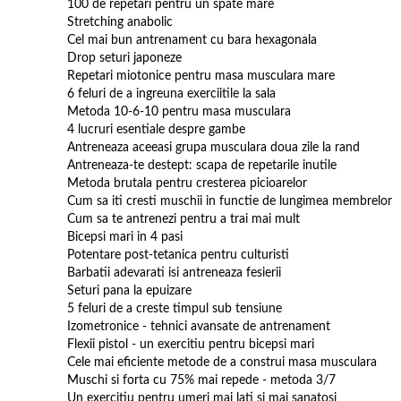
100 de repetari pentru un spate mare
Stretching anabolic
Cel mai bun antrenament cu bara hexagonala
Drop seturi japoneze
Repetari miotonice pentru masa musculara mare
6 feluri de a ingreuna exerciitile la sala
Metoda 10-6-10 pentru masa musculara
4 lucruri esentiale despre gambe
Antreneaza aceeasi grupa musculara doua zile la rand
Antreneaza-te destept: scapa de repetarile inutile
Metoda brutala pentru cresterea picioarelor
Cum sa iti cresti muschii in functie de lungimea membrelor
Cum sa te antrenezi pentru a trai mai mult
Bicepsi mari in 4 pasi
Potentare post-tetanica pentru culturisti
Barbatii adevarati isi antreneaza fesierii
Seturi pana la epuizare
5 feluri de a creste timpul sub tensiune
Izometronice - tehnici avansate de antrenament
Flexii pistol - un exercitiu pentru bicepsi mari
Cele mai eficiente metode de a construi masa musculara
Muschi si forta cu 75% mai repede - metoda 3/7
Un exercitiu pentru umeri mai lati si mai sanatosi