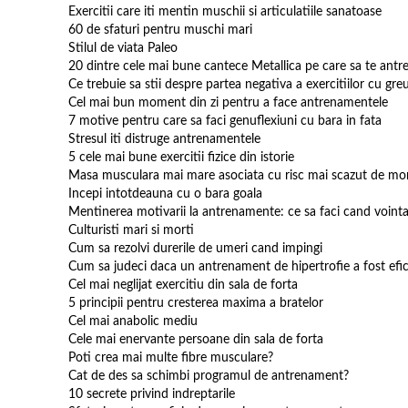
Exercitii care iti mentin muschii si articulatiile sanatoase
60 de sfaturi pentru muschi mari
Stilul de viata Paleo
20 dintre cele mai bune cantece Metallica pe care sa te antr
Ce trebuie sa stii despre partea negativa a exercitiilor cu greu
Cel mai bun moment din zi pentru a face antrenamentele
7 motive pentru care sa faci genuflexiuni cu bara in fata
Stresul iti distruge antrenamentele
5 cele mai bune exercitii fizice din istorie
Masa musculara mai mare asociata cu risc mai scazut de mor
Incepi intotdeauna cu o bara goala
Mentinerea motivarii la antrenamente: ce sa faci cand vointa
Culturisti mari si morti
Cum sa rezolvi durerile de umeri cand impingi
Cum sa judeci daca un antrenament de hipertrofie a fost efic
Cel mai neglijat exercitiu din sala de forta
5 principii pentru cresterea maxima a bratelor
Cel mai anabolic mediu
Cele mai enervante persoane din sala de forta
Poti crea mai multe fibre musculare?
Cat de des sa schimbi programul de antrenament?
10 secrete privind indreptarile