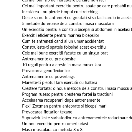
Cel mai bun tip de indreptare pe care nu-l faci
Cel mai important exercitiu pentru spate pe care probabil nu-
Incalzirea - nu pierde timpul cu stretching
De ce sa nu te antrenezi cu greutati si sa faci cardio in acela
5 metode dureroase de a construi masa musculara
Un exercitiu pentru a construi bicepsi si abdomen in acelasi
Exercitii eficiente pentru marirea bicepsilor
Cum te antrenezi cand ai un umar accidentat
Construieste-ti spatele folosind acest exercitiu
Cele mai bune exercitii facute cu un singur brat
Antrenamente cu pre-obosire
10 reguli pentru a creste in masa musculara
Provocarea genuflexiunilor
Antrenamente cu powerbags
Mareste-ti pieptul fara exercitii cu haltera
Crestere fortata: o noua metoda de a construi masa muscul
Program rusesc pentru cresterea fortei la tractiuni
Accelerarea recuperarii dupa antrenamente
Flexii Zottman pentru antebrate si bicepsi mari
Provocarea flotarilor texane
Supravietuieste sarbatorilor cu antrenamentele reductoare d
Un nou exercitiu pentru umeri uriasi
Masa musculara cu metoda 8 x 3