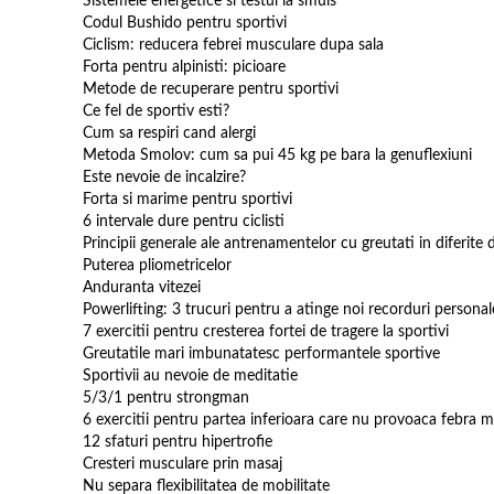
Sistemele energetice si testul la smuls
Codul Bushido pentru sportivi
Ciclism: reducera febrei musculare dupa sala
Forta pentru alpinisti: picioare
Metode de recuperare pentru sportivi
Ce fel de sportiv esti?
Cum sa respiri cand alergi
Metoda Smolov: cum sa pui 45 kg pe bara la genuflexiuni
Este nevoie de incalzire?
Forta si marime pentru sportivi
6 intervale dure pentru ciclisti
Principii generale ale antrenamentelor cu greutati in diferite d
Puterea pliometricelor
Anduranta vitezei
Powerlifting: 3 trucuri pentru a atinge noi recorduri personal
7 exercitii pentru cresterea fortei de tragere la sportivi
Greutatile mari imbunatatesc performantele sportive
Sportivii au nevoie de meditatie
5/3/1 pentru strongman
6 exercitii pentru partea inferioara care nu provoaca febra 
12 sfaturi pentru hipertrofie
Cresteri musculare prin masaj
Nu separa flexibilitatea de mobilitate