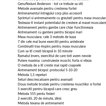
Genuflexiuni Anderson - tot ce trebuie sa stii
Metode avansate pentru cresterea fortei
Antrenamentul intregului corp plus accesorii
Sprinturi si antremamente cu greutati pentru masa muscula
Testeaza-ti instant potentialul de crestere al masei musculare
Antrenament pentru gambe care chiar functioneaza
Antrenament cu gantere pentru bicepsi mari
Masa musculara: cele 3 metode de baza
7 din cele mai bune exercitii pentru antebrate
Combinatii tras-impins pentru masa musculara
Cum sa iti cresti bicepsii in 10 minute
Ramatul invers, exercitiul de care toti avem nevoie
Putere maxima: construieste muschi, forta si viteza
O metoda de a iti creste mai rapid coapsele
Antrenament bicepsi: protocolul 5-10-20
Metoda 1,5 repetari
Seturi descrescatoare pentru avansati
Doua metode brutale pentru cresterea muschilor si fortei
5 exercitii pentru bicepsii care cresc greu
Metoda 555 pentu fesieri
2 exercitii, 20 de minute, zilnic
Metoda texana de antrenament