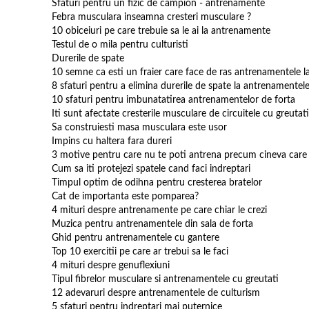
Sfaturi pentru un fizic de campion - antrenamente
Febra musculara inseamna cresteri musculare ?
10 obiceiuri pe care trebuie sa le ai la antrenamente
Testul de o mila pentru culturisti
Durerile de spate
10 semne ca esti un fraier care face de ras antrenamentele la
8 sfaturi pentru a elimina durerile de spate la antrenamentele
10 sfaturi pentru imbunatatirea antrenamentelor de forta
Iti sunt afectate cresterile musculare de circuitele cu greutat
Sa construiesti masa musculara este usor
Impins cu haltera fara dureri
3 motive pentru care nu te poti antrena precum cineva care i
Cum sa iti protejezi spatele cand faci indreptari
Timpul optim de odihna pentru cresterea bratelor
Cat de importanta este pomparea?
4 mituri despre antrenamente pe care chiar le crezi
Muzica pentru antrenamentele din sala de forta
Ghid pentru antrenamentele cu gantere
Top 10 exercitii pe care ar trebui sa le faci
4 mituri despre genuflexiuni
Tipul fibrelor musculare si antrenamentele cu greutati
12 adevaruri despre antrenamentele de culturism
5 sfaturi pentru indreptari mai puternice