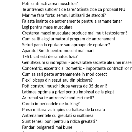
Poti simti activarea muschilor?
Te antrenezi suficient de tare? Stiinta zice ca probabil NU
Marime fara forta: semnul utilizarii de steroizi?
Fa asta inainte de antrenamente pentru a ramane tanar
Legi pentru masa musculara
Cresterea masei musculare produce mai mult testosteron?
Cum sa iti alegi urmatorul program de antrenament
Seturi pana la epuizare sau aproape de epuizare?
Aparatul Smith pentru muschi mai mari
TEST: cat esti de sanatos fizic?
Genuflexiuni si indreptari - adevaratele secrete ale unei mas
Concentric, excentric si izometric - importanta contractiilor 
Cum sa sari peste antrenamente in mod corect
Flexii biceps din sezut sau din picioare?
Poti construi muschi dupa varsta de 35 de ani?
Latimea optima a prizei pentru impinsul de la piept
Ar trebui sa te antrenezi cand esti racit?
Cardio in perioadele de bulking?
Presa militara vs. impins cu haltera de la ceafa
Antrenamentele cu greutati si inaltimea
Sunt tenesii buni pentru a ridica greutati?
Fandari bulgaresti mai bune