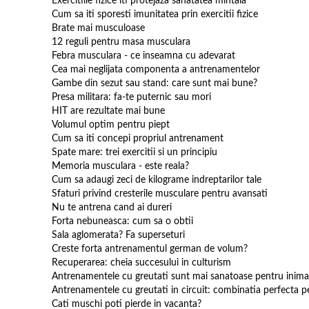
Exercitiile fizice iti protejaza sanatatea mintala
Cum sa iti sporesti imunitatea prin exercitii fizice
Brate mai musculoase
12 reguli pentru masa musculara
Febra musculara - ce inseamna cu adevarat
Cea mai neglijata componenta a antrenamentelor
Gambe din sezut sau stand: care sunt mai bune?
Presa militara: fa-te puternic sau mori
HIT are rezultate mai bune
Volumul optim pentru piept
Cum sa iti concepi propriul antrenament
Spate mare: trei exercitii si un principiu
Memoria musculara - este reala?
Cum sa adaugi zeci de kilograme indreptarilor tale
Sfaturi privind cresterile musculare pentru avansati
Nu te antrena cand ai dureri
Forta nebuneasca: cum sa o obtii
Sala aglomerata? Fa superseturi
Creste forta antrenamentul german de volum?
Recuperarea: cheia succesului in culturism
Antrenamentele cu greutati sunt mai sanatoase pentru inima 
Antrenamentele cu greutati in circuit: combinatia perfecta
Cati muschi poti pierde in vacanta?