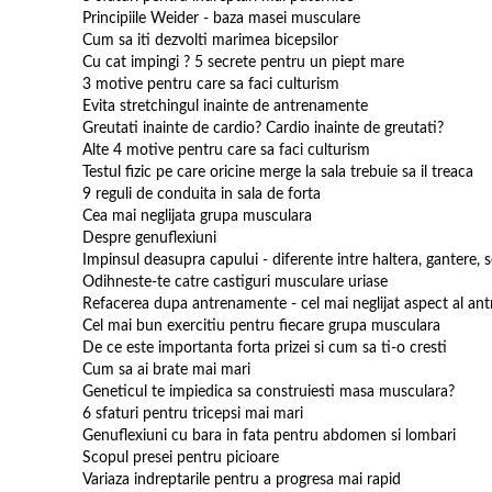
Principiile Weider - baza masei musculare
Cum sa iti dezvolti marimea bicepsilor
Cu cat impingi ? 5 secrete pentru un piept mare
3 motive pentru care sa faci culturism
Evita stretchingul inainte de antrenamente
Greutati inainte de cardio? Cardio inainte de greutati?
Alte 4 motive pentru care sa faci culturism
Testul fizic pe care oricine merge la sala trebuie sa il treaca
9 reguli de conduita in sala de forta
Cea mai neglijata grupa musculara
Despre genuflexiuni
Impinsul deasupra capului - diferente intre haltera, gantere, s
Odihneste-te catre castiguri musculare uriase
Refacerea dupa antrenamente - cel mai neglijat aspect al an
Cel mai bun exercitiu pentru fiecare grupa musculara
De ce este importanta forta prizei si cum sa ti-o cresti
Cum sa ai brate mai mari
Geneticul te impiedica sa construiesti masa musculara?
6 sfaturi pentru tricepsi mai mari
Genuflexiuni cu bara in fata pentru abdomen si lombari
Scopul presei pentru picioare
Variaza indreptarile pentru a progresa mai rapid