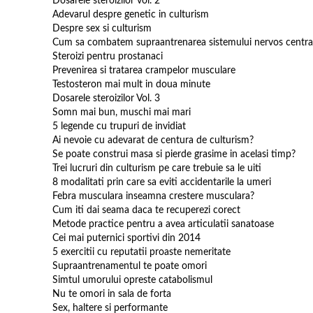
Dosarele steroizilor vol. 2
Adevarul despre genetic in culturism
Despre sex si culturism
Cum sa combatem supraantrenarea sistemului nervos centra
Steroizi pentru prostanaci
Prevenirea si tratarea crampelor musculare
Testosteron mai mult in doua minute
Dosarele steroizilor Vol. 3
Somn mai bun, muschi mai mari
5 legende cu trupuri de invidiat
Ai nevoie cu adevarat de centura de culturism?
Se poate construi masa si pierde grasime in acelasi timp?
Trei lucruri din culturism pe care trebuie sa le uiti
8 modalitati prin care sa eviti accidentarile la umeri
Febra musculara inseamna crestere musculara?
Cum iti dai seama daca te recuperezi corect
Metode practice pentru a avea articulatii sanatoase
Cei mai puternici sportivi din 2014
5 exercitii cu reputatii proaste nemeritate
Supraantrenamentul te poate omori
Simtul umorului opreste catabolismul
Nu te omori in sala de forta
Sex, haltere si performante