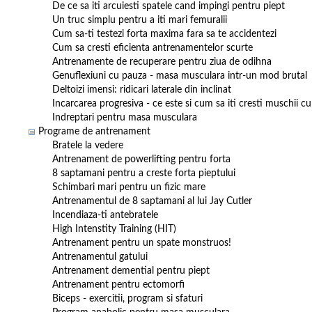
De ce sa iti arcuiesti spatele cand impingi pentru piept
Un truc simplu pentru a iti mari femuralii
Cum sa-ti testezi forta maxima fara sa te accidentezi
Cum sa cresti eficienta antrenamentelor scurte
Antrenamente de recuperare pentru ziua de odihna
Genuflexiuni cu pauza - masa musculara intr-un mod brutal
Deltoizi imensi: ridicari laterale din inclinat
Incarcarea progresiva - ce este si cum sa iti cresti muschii cu 
Indreptari pentru masa musculara
Programe de antrenament
Bratele la vedere
Antrenament de powerlifting pentru forta
8 saptamani pentru a creste forta pieptului
Schimbari mari pentru un fizic mare
Antrenamentul de 8 saptamani al lui Jay Cutler
Incendiaza-ti antebratele
High Intenstity Training (HIT)
Antrenament pentru un spate monstruos!
Antrenamentul gatului
Antrenament demential pentru piept
Antrenament pentru ectomorfi
Biceps - exercitii, program si sfaturi