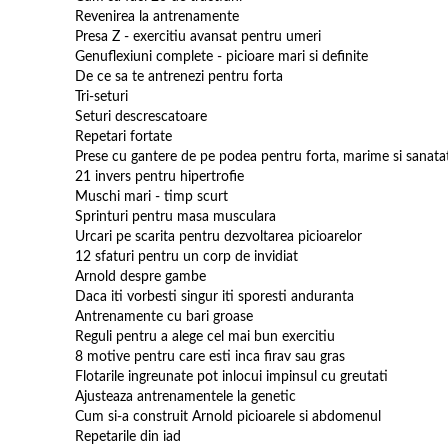
Revenirea la antrenamente
Presa Z - exercitiu avansat pentru umeri
Genuflexiuni complete - picioare mari si definite
De ce sa te antrenezi pentru forta
Tri-seturi
Seturi descrescatoare
Repetari fortate
Prese cu gantere de pe podea pentru forta, marime si sanata
21 invers pentru hipertrofie
Muschi mari - timp scurt
Sprinturi pentru masa musculara
Urcari pe scarita pentru dezvoltarea picioarelor
12 sfaturi pentru un corp de invidiat
Arnold despre gambe
Daca iti vorbesti singur iti sporesti anduranta
Antrenamente cu bari groase
Reguli pentru a alege cel mai bun exercitiu
8 motive pentru care esti inca firav sau gras
Flotarile ingreunate pot inlocui impinsul cu greutati
Ajusteaza antrenamentele la genetic
Cum si-a construit Arnold picioarele si abdomenul
Repetarile din iad