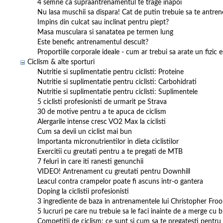
4 semne ca supraantrenamentul te trage inapoi
Nu lasa muschii sa dispara! Cat de putin trebuie sa te antrene
Impins din culcat sau inclinat pentru piept?
Masa musculara si sanatatea pe termen lung
Este benefic antrenamentul descult?
Proportiile corporale ideale - cum ar trebui sa arate un fizic e
Ciclism & alte sporturi
Nutritie si suplimentatie pentru ciclisti: Proteine
Nutritie si suplimentatie pentru ciclisti: Carbohidrati
Nutritie si suplimentatie pentru ciclisti: Suplimentele
5 ciclisti profesionisti de urmarit pe Strava
30 de motive pentru a te apuca de ciclism
Alergarile intense cresc VO2 Max la ciclisti
Cum sa devii un ciclist mai bun
Importanta micronutrientilor in dieta ciclistilor
Exercitii cu greutati pentru a te pregati de MTB
7 feluri in care iti ranesti genunchii
VIDEO! Antrenament cu greutati pentru Downhill
Leacul contra crampelor poate fi ascuns intr-o gantera
Doping la ciclistii profesionisti
3 ingrediente de baza in antrenamentele lui Christopher Fro
5 lucruri pe care nu trebuie sa le faci inainte de a merge cu b
Competitii de ciclism: ce sunt si cum sa te pregatesti pentru 