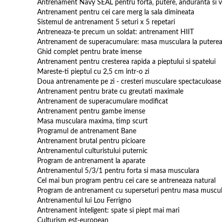
Antrenament Navy SEAL pentru forta, putere, anduranta si v
Antrenament pentru cei care merg la sala dimineata
Sistemul de antrenament 5 seturi x 5 repetari
Antreneaza-te precum un soldat: antrenament HIIT
Antrenament de superacumulare: masa musculara la putere
Ghid complet pentru brate imense
Antrenament pentru cresterea rapida a pieptului si spatelui
Mareste-ti pieptul cu 2,5 cm intr-o zi
Doua antrenamente pe zi - cresteri musculare spectaculoase
Antrenament pentru brate cu greutati maximale
Antrenament de superacumulare modificat
Antrenament pentru gambe imense
Masa musculara maxima, timp scurt
Programul de antrenament Bane
Antrenament brutal pentru picioare
Antrenamentul culturistului puternic
Program de antrenament la aparate
Antrenamentul 5/3/1 pentru forta si masa musculara
Cel mai bun program pentru cei care se antreneaza natural
Program de antrenament cu superseturi pentru masa muscu
Antrenamentul lui Lou Ferrigno
Antrenament inteligent: spate si piept mai mari
Culturism est-european