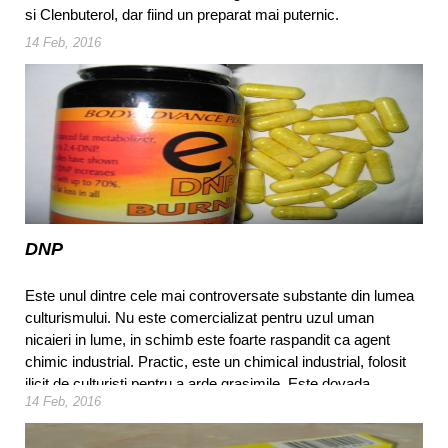
si Clenbuterol, dar fiind un preparat mai puternic.
14 Feb, 2016
DNP
Este unul dintre cele mai controversate substante din lumea
culturismului. Nu este comercializat pentru uzul uman
nicaieri in lume, in schimb este foarte raspandit ca agent
chimic industrial. Practic, este un chimical industrial, folosit
ilicit de culturisti pentru a arde grasimile. Este dovada
14 Feb, 2016
riscurilor pe care si le asuma unii oameni pentru a isi atinge
scopurile.