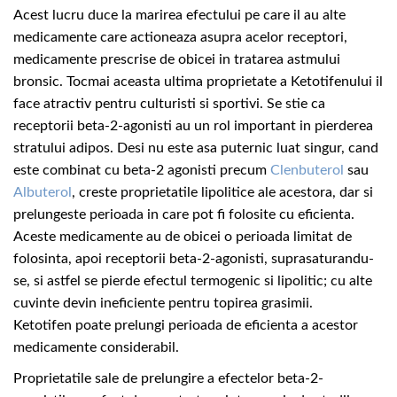
Acest lucru duce la marirea efectului pe care il au alte
medicamente care actioneaza asupra acelor receptori,
medicamente prescrise de obicei in tratarea astmului
bronsic. Tocmai aceasta ultima proprietate a Ketotifenului
il
face atractiv pentru culturisti si sportivi. Se stie ca
receptorii beta-2-agonisti au un rol important in pierderea
stratului adipos. Desi nu este asa puternic luat singur, cand
este combinat cu beta-2 agonisti precum
Clenbuterol
sau
Albuterol
, creste proprietatile lipolitice ale acestora, dar si
prelungeste perioada in care pot fi folosite cu eficienta.
Aceste medicamente au de obicei o perioada limitat de
folosinta, apoi receptorii beta-2-agonisti, suprasaturandu-
se, si astfel se pierde efectul termogenic si lipolitic; cu alte
cuvinte devin ineficiente pentru topirea grasimii.
Ketotifen
poate prelungi perioada de eficienta a acestor
medicamente considerabil.
Proprietatile sale de prelungire a efectelor beta-2-