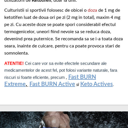
utilizatorii de
Ketotifen
, doar la unii.
Culturistii si sportivii folosesc de obicei o
doza
de 1 mg de
ketotifen luat de doua ori pe zi (2 mg in total), maxim 4 mg
pe zi. Cu aceste doze se poate spori considerabil efectul
termogenicelor, uneori fiind nevoie sa se reduca doza,
devenind prea puternice. Se recomanda sa se i-a toata doza
seara, inainte de culcare, pentru ca poate provoca stari de
somnolenta.
ATENTIE!
Cei care vor sa evite efectele secundare ale
medicamentelor de acest fel, pot folosi variante naturale, fara
Fast BURN
riscuri si foarte eficiente, precum
,
Extreme
,
Fast BURN Active
Keto Actives
.
si