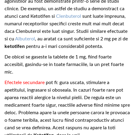
agonistilor au fost demonstrate printr-o serie de studii
clinice. De exemplu, un astfel de studiu a demonstract ca
atunci cand Ketotifen
si
Clenbuterol
sunt luate impreuna,
numarul receptorilor specifici creste mult mai mult decat
daca
Clenbuterol
este luat singur. Studii similare efectuate
si cu
Albuterol
, au aratat ca sunt suficiente si 2 mg pe zi de
ketotifen
pentru a-i mari considerabil potenta.
De obicei se gaseste la tablete de 1 mg, fiind foarte
accesibil, gasindu-se in toate farmaciile, la un pret foarte
mic.
Efectele secundare
pot fi: gura uscata, stimulare a
apetitului, ingrasare si oboseala. In cazuri foarte rare pot
aparea reactii alergice la nivelul pielii. De regula este un
medicament foarte sigur, reactiile adverse fiind minime spre
deloc. Problema apare la unele persoane carora le provoaca
o foame teribila, acest lucru fiind contraproductiv atunci
cand se vrea definirea. Acest raspuns nu apare la toti