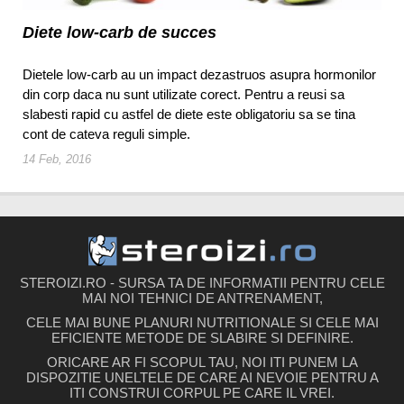
Diete low-carb de succes
Dietele low-carb au un impact dezastruos asupra hormonilor
din corp daca nu sunt utilizate corect. Pentru a reusi sa
slabesti rapid cu astfel de diete este obligatoriu sa se tina
cont de cateva reguli simple.
14 Feb, 2016
STEROIZI.RO - SURSA TA DE INFORMATII PENTRU CELE
MAI NOI TEHNICI DE ANTRENAMENT,
CELE MAI BUNE PLANURI NUTRITIONALE SI CELE MAI
EFICIENTE METODE DE SLABIRE SI DEFINIRE.
ORICARE AR FI SCOPUL TAU, NOI ITI PUNEM LA
DISPOZITIE UNELTELE DE CARE AI NEVOIE PENTRU A
ITI CONSTRUI CORPUL PE CARE IL VREI.