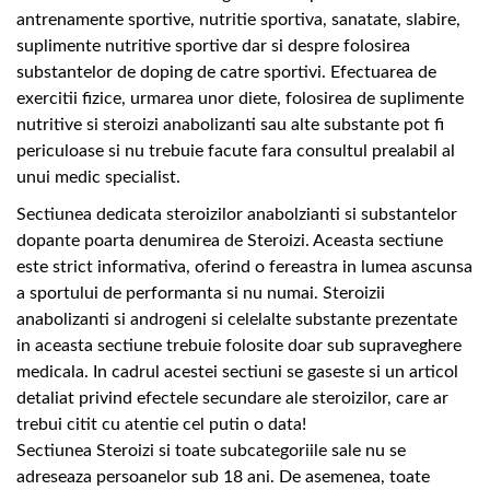
antrenamente sportive, nutritie sportiva, sanatate, slabire,
suplimente nutritive sportive dar si despre folosirea
substantelor de doping de catre sportivi. Efectuarea de
exercitii fizice, urmarea unor diete, folosirea de suplimente
nutritive si steroizi anabolizanti sau alte substante pot fi
periculoase si nu trebuie facute fara consultul prealabil al
unui medic specialist.
Sectiunea dedicata steroizilor anabolzianti si substantelor
dopante poarta denumirea de Steroizi. Aceasta sectiune
este strict informativa, oferind o fereastra in lumea ascunsa
a sportului de performanta si nu numai. Steroizii
anabolizanti si androgeni si celelalte substante prezentate
in aceasta sectiune trebuie folosite doar sub supraveghere
medicala. In cadrul acestei sectiuni se gaseste si un articol
detaliat privind efectele secundare ale steroizilor, care ar
trebui citit cu atentie cel putin o data!
Sectiunea Steroizi si toate subcategoriile sale nu se
adreseaza persoanelor sub 18 ani. De asemenea, toate