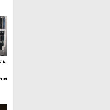
t la
la un