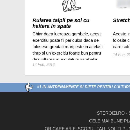
Rularea talpii pe sol cu
Stretc
haltera in spate
Chiar daca lucreaza gambele, acest
Aceste in
exercitiu poate fii periculos daca se
folosite 
folosesc greutati mari; este in acelasi
care sufe
timp si un exercitiu foarte bun pentru
14 Feb, 2
dezvoltarea musculaturii gambelor.
14 Feb, 2016
#1 IN ANTRENAMENTE SI DIETE PENTRU CULTURIS
STEROIZI.RO -
CELE MAI BUNE PL
ORICARE AR FI SCOPUL TAU, NOI ITI P