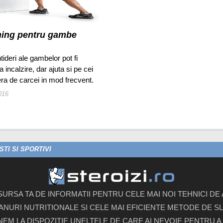
hing pentru gambe
tideri ale gambelor pot fi
ca incalzire, dar ajuta si pe cei
ra de carcei in mod frecvent.
016
TI SI SPORTIVI
 SURSA TA DE INFORMATII PENTRU CELE MAI NOI TEHNICI D
ANURI NUTRITIONALE SI CELE MAI EFICIENTE METODE DE SLA
UNEM LA DISPOZITIE UNELTELE DE CARE AI NEVOIE PENTRU A 