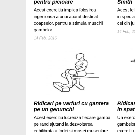
pentru picioare
Smith
Acest exercitiu implica folosirea
Acest fel
ingenioasa a unui aparat destinat
in specia
coapselor, pentru a stimula muschii
cei din jur
gambelor.
14 Feb, 2
14 Feb, 2016
Ridicari pe varfuri cu gantera
Ridicar
pe un genunchi
in spa
Acest exercitiu lucreaza fiecare gamba
Un exerc
pe rand ajutand la dezvoltarea
gambelor,
echilibrata a fortei si masei musculare.
exercitiu