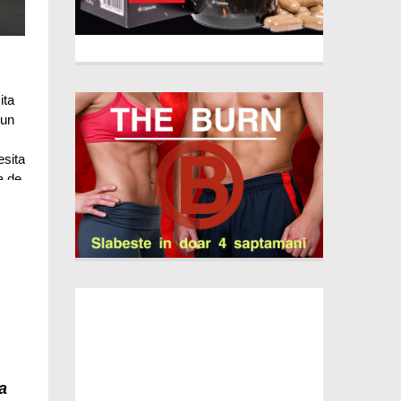
ita
 un
esita
a de
a