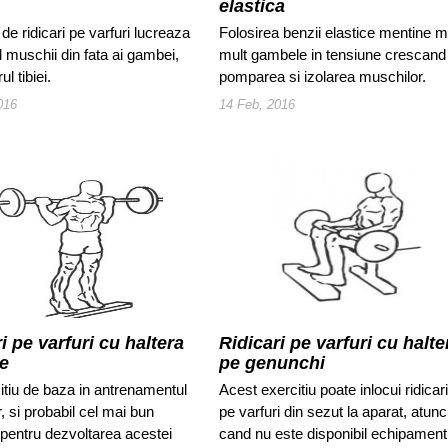
elastica
 de ridicari pe varfuri lucreaza
Folosirea benzii elastice mentine m
l muschii din fata ai gambei,
mult gambele in tensiune crescand
ul tibiei.
pomparea si izolarea muschilor.
016
14 Feb, 2016
i pe varfuri cu haltera
Ridicari pe varfuri cu halte
te
pe genunchi
itiu de baza in antrenamentul
Acest exercitiu poate inlocui ridicari
 si probabil cel mai bun
pe varfuri din sezut la aparat, atunc
 pentru dezvoltarea acestei
cand nu este disponibil echipament