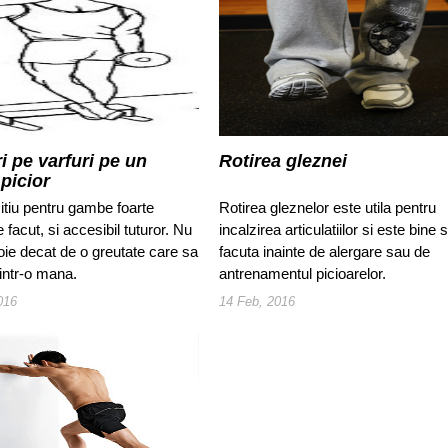
i pe varfuri pe un
Rotirea gleznei
 picior
itiu pentru gambe foarte
Rotirea gleznelor este utila pentru
 facut, si accesibil tuturor. Nu
incalzirea articulatiilor si este bine s
oie decat de o greutate care sa
facuta inainte de alergare sau de
a intr-o mana.
antrenamentul picioarelor.
016
14 Feb, 2016