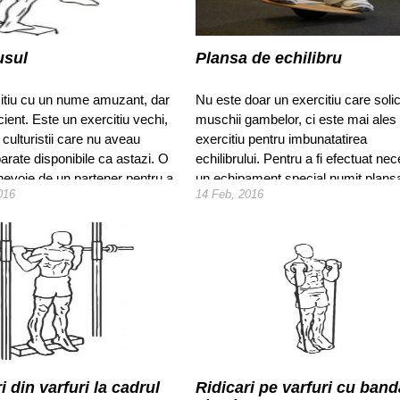
usul
Plansa de echilibru
itiu cu un nume amuzant, dar
Nu este doar un exercitiu care solic
icient. Este un exercitiu vechi,
muschii gambelor, ci este mai ales
e culturistii care nu aveau
exercitiu pentru imbunatatirea
arate disponibile ca astazi. O
echilibrului. Pentru a fi efectuat nec
nevoie de un partener pentru a
un echipament special numit plans
016
14 Feb, 2016
face.
echilibru.
i din varfuri la cadrul
Ridicari pe varfuri cu band