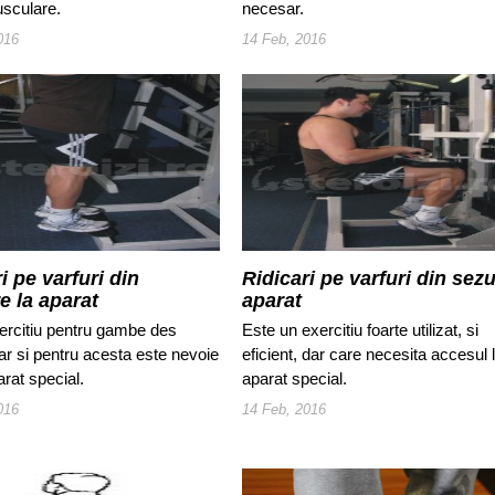
sculare.
necesar.
016
14 Feb, 2016
i pe varfuri din
Ridicari pe varfuri din sezu
e la aparat
aparat
xercitiu pentru gambe des
Este un exercitiu foarte utilizat, si
 dar si pentru acesta este nevoie
eficient, dar care necesita accesul 
rat special.
aparat special.
016
14 Feb, 2016