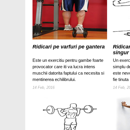
Ridicari pe varfuri pe gantera
Ridicar
singur
Este un exercitiu pentru gambe foarte
Un exerc
provocator care iti va lucra intens
simplu de
muschii datorita faptului ca necesita si
este nev
mentinerea echilibrului.
fie tinut
14 Feb, 2016
14 Feb, 2