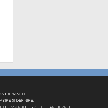
E ANTRENAMENT,
BIRE SI DEFINIRE.
ITI CONSTRUI CORPUL PE CARE IL VREI.