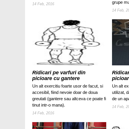
grupe mu
14 Feb, 2016
14 Feb, 2
Ridicari pe varfuri din
Ridicar
picioare cu gantere
picioar
Un alt exercitiu foarte usor de facut, si
Un alt e
accesibil, fiind nevoie doar de doua
utilizat,
greutati (gantere sau altceva ce poate fi
de un apa
tinut intr-o mana).
14 Feb, 2
14 Feb, 2016