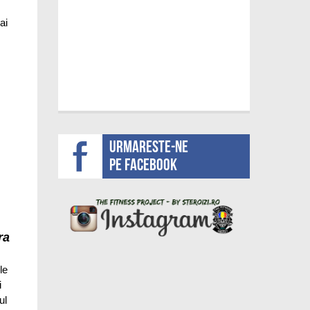
ai
Urmareste-ne
pe facebook
ra
le
i
ul