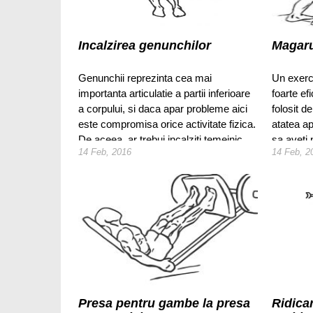
Incalzirea genunchilor
Magar
Genunchii reprezinta cea mai
Un exerc
importanta articulatie a partii inferioare
foarte ef
a corpului, si daca apar probleme aici
folosit d
este compromisa orice activitate fizica.
atatea ap
De aceea, ar trebui incalziti temeinic
sa aveti 
14 Feb, 2016
14 Feb, 2
inainte de antrenamente.
il putea 
Presa pentru gambe la presa
Ridicar