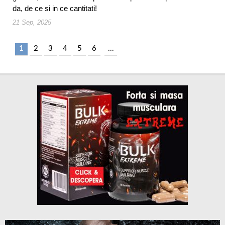
da, de ce si in ce cantitati!
21 Sep, 2025
1
2
3
4
5
6
...