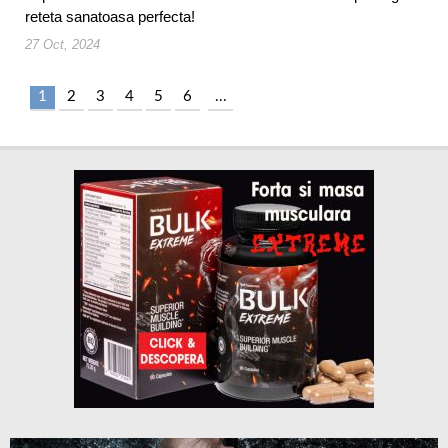
reteta sanatoasa perfecta!
27 Oct, 2024
1
2
3
4
5
6
...