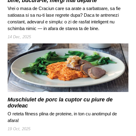
bine, bucura-te, mergi mai departe
Vrei o masa de Craciun care sa arate a sarbatoare, sa fie
satioasa si sa nu-ti lase regrete dupa? Daca te antrenezi
constant, adevarul e simplu: o zi de rasfat inteligent nu
schimba nimic — in afara de starea ta de bine.
14 Dec, 2025
Muschiulet de porc la cuptor cu piure de
dovleac
O reteta fitness plina de proteine, in ton cu anotimpul de
afara!
19 Oct, 2025