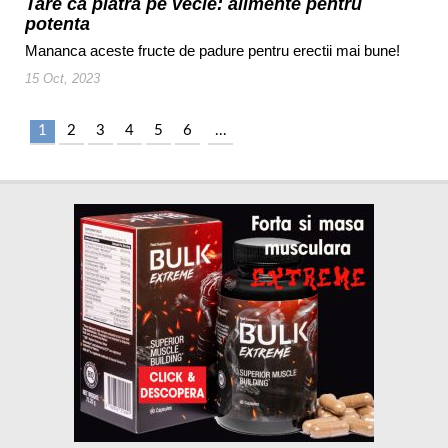
Tare ca piatra pe vecie: alimente pentru
potenta
Mananca aceste fructe de padure pentru erectii mai bune!
15 Oct, 2023
1
2
3
4
5
6
...