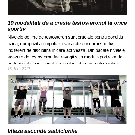
10 modalitati de a creste testosteronul la orice
sportiv
Nivelele optime de testosteron sunt cruciale pentru conditia
fizica, compozitia corpului si sanatatea oricarui sportiv,
indiferent de disciplina in care activeaza. Din pacate nivelele
scazute de testosteron fac ravagii si in randul sportivilor de
performanta si in randul amatorilor. Iata cum poti rezolva
18 Jan, 2017
aceasta problema.
Viteza ascunde slabiciunile