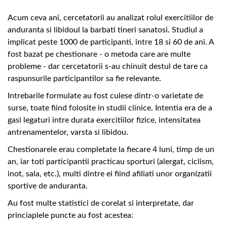
Acum ceva ani, cercetatorii au analizat rolul exercitiilor de
anduranta si libidoul la barbati tineri sanatosi. Studiul a
implicat peste 1000 de participanti, intre 18 si 60 de ani. A
fost bazat pe chestionare - o metoda care are multe
probleme - dar cercetatorii s-au chinuit destul de tare ca
raspunsurile participantilor sa fie relevante.
Intrebarile formulate au fost culese dintr-o varietate de
surse, toate fiind folosite in studii clinice. Intentia era de a
gasi legaturi intre durata exercitiilor fizice, intensitatea
antrenamentelor, varsta si libidou.
Chestionarele erau completate la fiecare 4 luni, timp de un
an, iar toti participantii practicau sporturi (alergat, ciclism,
inot, sala, etc.), multi dintre ei fiind afiliati unor organizatii
sportive de anduranta.
Au fost multe statistici de corelat si interpretate, dar
princiaplele puncte au fost acestea: