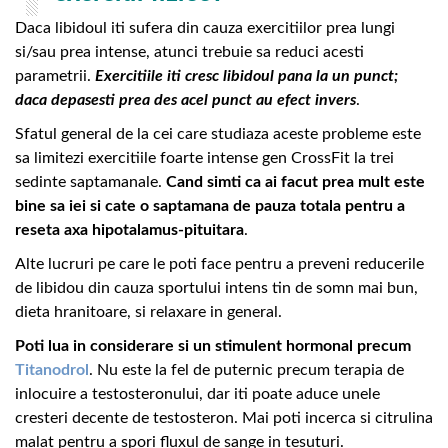
Daca libidoul iti sufera din cauza exercitiilor prea lungi
si/sau prea intense, atunci trebuie sa reduci acesti
parametrii.
Exercitiile iti cresc libidoul pana la un punct;
daca depasesti prea des acel punct au efect invers
.
Sfatul general de la cei care studiaza aceste probleme este
sa limitezi exercitiile foarte intense gen CrossFit la trei
sedinte saptamanale.
Cand simti ca ai facut prea mult este
bine sa iei si cate o saptamana de pauza totala pentru a
reseta axa hipotalamus-pituitara
.
Alte lucruri pe care le poti face pentru a preveni reducerile
de libidou din cauza sportului intens tin de somn mai bun,
dieta hranitoare, si relaxare in general.
Poti lua in considerare si un stimulent hormonal precum
Titanodrol
. Nu este la fel de puternic precum terapia de
inlocuire a testosteronului, dar iti poate aduce unele
cresteri decente de testosteron. Mai poti incerca si citrulina
malat pentru a spori fluxul de sange in tesuturi.