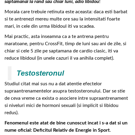
saptamanai la rand sau chiar luni, adio libidou
!
Morala care trebuie retinuta este aceasta: daca esti barbat
si te antrenezi mereu multe ore sau la intensitati foarte
mari, in cele din urma libidoul iti va scadea.
Mai practic, asta inseamna ca a te antrena pentru
maratoane, pentru CrossFit, timp de luni sau ani de zile, si
chiar si cele 5 zile pe saptamana de cardio clasic, iti va
reduce libidoul (in unele cazuri il va anihila complet).
Testosteronul
Studiul citat mai sus nu a dat atentie efectelor
supraantrenamentelor asupra testosteronului. Dar se stie
de ceva vreme ca exista o asociere intre supraantrenament
si niveluri mici de hormoni sexuali (si implicit si libidou
redus).
Fenomenul este atat de bine cunoscut incat i s-a dat si un
nume oficial: Deficitul Relativ de Energie in Sport
.