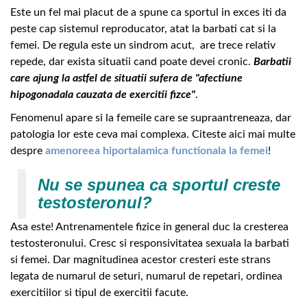
Este un fel mai placut de a spune ca sportul in exces iti da
peste cap sistemul reproducator, atat la barbati cat si la
femei. De regula este un sindrom acut, are trece relativ
repede, dar exista situatii cand poate devei cronic.
Barbatii
care ajung la astfel de situatii sufera de "afectiune
hipogonadala cauzata de exercitii fizce"
.
Fenomenul apare si la femeile care se supraantreneaza, dar
patologia lor este ceva mai complexa. Citeste aici mai multe
despre
amenoreea hiportalamica functionala la femei
!
Nu se spunea ca sportul creste
testosteronul?
Asa este! Antrenamentele fizice in general duc la cresterea
testosteronului. Cresc si responsivitatea sexuala la barbati
si femei. Dar magnitudinea acestor cresteri este strans
legata de numarul de seturi, numarul de repetari, ordinea
exercitiilor si tipul de exercitii facute.