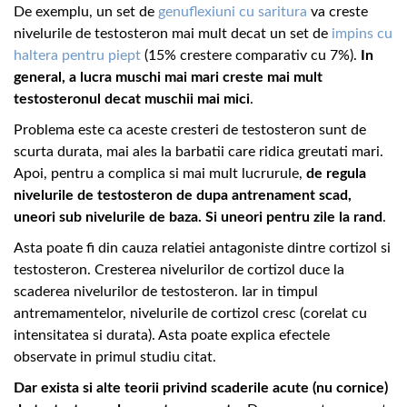
De exemplu, un set de
genuflexiuni cu saritura
va creste
nivelurile de testosteron mai mult decat un set de
impins cu
haltera pentru piept
(15% crestere comparativ cu 7%).
In
general, a lucra muschi mai mari creste mai mult
testosteronul decat muschii mai mici
.
Problema este ca aceste cresteri de testosteron sunt de
scurta durata, mai ales la barbatii care ridica greutati mari.
Apoi, pentru a complica si mai mult lucrurule,
de regula
nivelurile de testosteron de dupa antrenament scad,
uneori sub nivelurile de baza. Si uneori pentru zile la rand
.
Asta poate fi din cauza relatiei antagoniste dintre cortizol si
testosteron. Cresterea nivelurilor de cortizol duce la
scaderea nivelurilor de testosteron. Iar in timpul
antremamentelor, nivelurile de cortizol cresc (corelat cu
intensitatea si durata). Asta poate explica efectele
observate in primul studiu citat.
Dar exista si alte teorii privind scaderile acute (nu cornice)