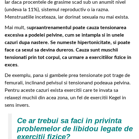
Iar daca procentele de grasime scad sub un anumit nivel
(undeva la 11%), sistemul reproductiv o ia razna.
Menstruatiile inceteaza, iar dorinat sexuala nu mai exista.
Mai mult, s
upraantrenamentul poate cauza tensionarea
excesiva a podelei pelvine, cum se intampla si in unele
cazuri dupa nastere. Se numeste hipertonicitate, si poate
face ca sexul sa devina dureros. Cauza sunt muschii
tensionati prin tot corpul, ca urmare a exercitiilor fizice in
exces
.
De exemplu, pana si gambele prea tensionate pot trage de
femurali, inclinand pelvisul si tensionand podeaua pelvina.
Pentru aceste cazuri exista exercitii care te invata sa
relaxezi muchii din acea zona, un fel de exercitii Kegel in
sens invers.
Ce ar trebui sa faci in privinta
problemelor de libidou legate de
exercitii fizice?