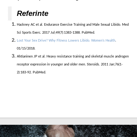
Referinte
Hackney AC et al. Endurance Exercise Training and Male Sexual Libido. Med
Sci Sports Exerc. 2017 Jul;49(7):1383-1388. PubMed.
Lost Your Sex Drive? Why Fitness Lowers Libido. Women’s Health
.
01/15/2018.
Ahtianinen JP et al. Heavy resistance training and skeletal muscle androgen
receptor expression in younger and older men. Steroids. 2011 Jan;76(1-
2):183-92. PubMed.