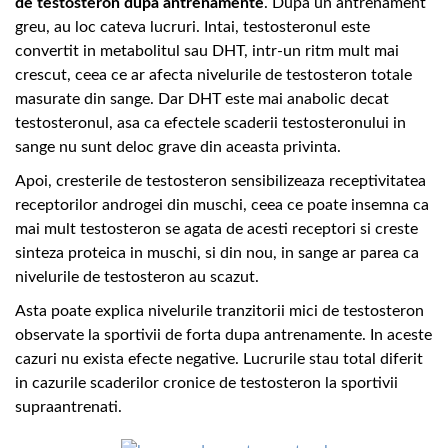
de testosteron dupa antrenamente
. Dupa un antrenament
greu, au loc cateva lucruri. Intai, testosteronul este
convertit in metabolitul sau DHT, intr-un ritm mult mai
crescut, ceea ce ar afecta nivelurile de testosteron totale
masurate din sange. Dar DHT este mai anabolic decat
testosteronul, asa ca efectele scaderii testosteronului in
sange nu sunt deloc grave din aceasta privinta.
Apoi, cresterile de testosteron sensibilizeaza receptivitatea
receptorilor androgei din muschi, ceea ce poate insemna ca
mai mult testosteron se agata de acesti receptori si creste
sinteza proteica in muschi, si din nou, in sange ar parea ca
nivelurile de testosteron au scazut.
Asta poate explica nivelurile tranzitorii mici de testosteron
observate la sportivii de forta dupa antrenamente. In aceste
cazuri nu exista efecte negative. Lucrurile stau total diferit
in cazurile scaderilor cronice de testosteron la sportivii
supraantrenati.