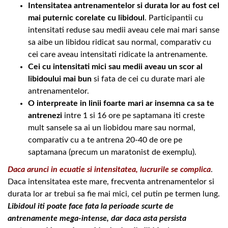
Intensitatea antrenamentelor si durata lor au fost cel
mai puternic corelate cu libidoul
. Participantii cu
intensitati reduse sau medii aveau cele mai mari sanse
sa aibe un libidou ridicat sau normal, comparativ cu
cei care aveau intensitati ridicate la antrenamente.
Cei cu intensitati mici sau medii aveau un scor al
libidoului mai bun
si fata de cei cu durate mari ale
antrenamentelor.
O interpreate in linii foarte mari ar insemna ca sa te
antrenezi
intre 1 si 16 ore pe saptamana iti creste
mult sansele sa ai un liobidou mare sau normal,
comparativ cu a te antrena 20-40 de ore pe
saptamana (precum un maratonist de exemplu).
Daca arunci in ecuatie si intensitatea, lucrurile se complica
.
Daca intensitatea este mare, frecventa antrenamentelor si
durata lor ar trebui sa fie mai mici, cel putin pe termen lung.
Libidoul iti poate face fata la perioade scurte de
antrenamente mega-intense, dar daca asta persista