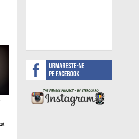
r
Urmareste-ne
pe facebook
l
tat