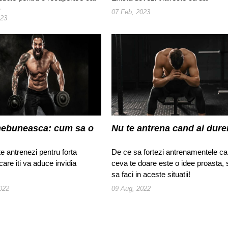
.
07 Feb, 2023
023
nebuneasca: cum sa o
Nu te antrena cand ai dure
e antrenezi pentru forta
De ce sa fortezi antrenamentele c
are iti va aduce invidia
ceva te doare este o idee proasta, 
sa faci in aceste situatii!
022
09 Aug, 2022