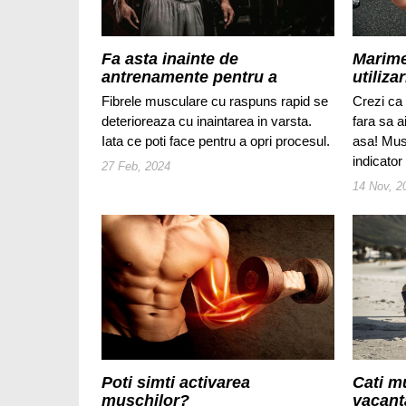
Fa asta inainte de
Marime
antrenamente pentru a
utiliza
ramane tanar
Fibrele musculare cu raspuns rapid se
Crezi ca 
deterioreaza cu inaintarea in varsta.
fara sa 
Iata ce poti face pentru a opri procesul.
asa! Mus
indicator 
27 Feb, 2024
14 Nov, 2
Poti simti activarea
Cati m
muschilor?
vacant