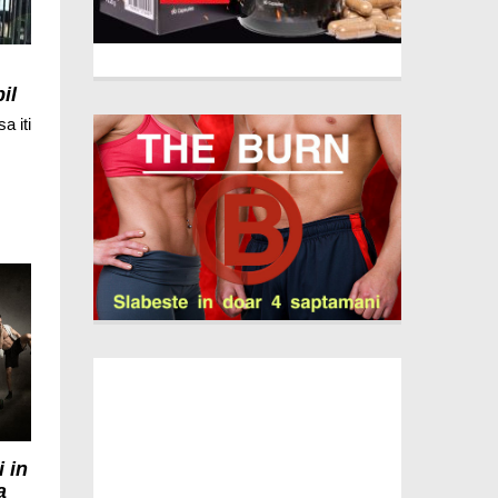
il
a iti
 in
a