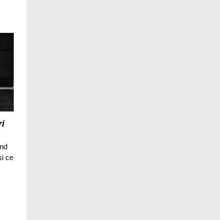
ri
and
si ce