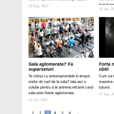
mai buna
02 May, 2023
18 Apr, 2
Sala aglomerata? Fa
Forta 
superseturi
obtii
Te chinui cu antrenamentele in timpul
Cum sa t
orelor de varf de la sala? Iata aici o
maxima c
solutie pentru a te antrena eficient cand
tuturor.
sala este foarte aglomerata.
07 Sep, 2
10 Jan, 2023
1
2
3
4
5
6
...