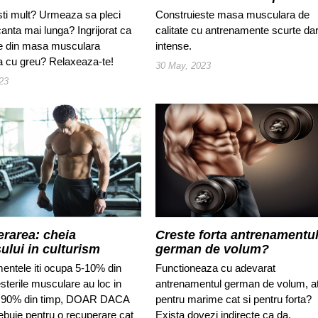
pentru construirea masei
sti mult? Urmeaza sa pleci
Construieste masa musculara de
musculare cu acumulare
canta mai lunga? Ingrijorat ca
calitate cu antrenamente scurte da
minima de grasime
de din masa musculara
intense.
a cu greu? Relaxeaza-te!
30 May, 2023
023
rarea: cheia
Creste forta antrenamentu
ului in culturism
german de volum?
entele iti ocupa 5-10% din
Functioneaza cu adevarat
sterile musculare au loc in
antrenamentul german de volum, a
de 90% din timp, DOAR DACA
pentru marime cat si pentru forta?
rebuie pentru o recuperare cat
Exista dovezi indirecte ca da.