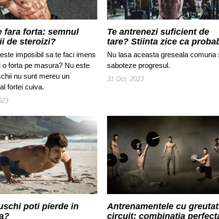
 fara forta: semnul
Te antrenezi suficient de
rii de steroizi?
tare? Stiinta zice ca probab
NU
este imposibil sa te faci imens
Nu lasa aceasta greseala comuna s
ai o forta pe masura? Nu este
saboteze progresul.
chii nu sunt mereu un
31 Oct, 2023
al fortei cuiva.
023
uschi poti pierde in
Antrenamentele cu greutati
a?
circuit: combinatia perfect