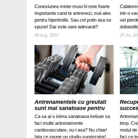
Conexiunea minte-muschi este foarte
Calatore
importanta cand te antrenezi, mai ales
intr-o va
pentru hipertrofie. Sau cel putin asa se
vei pier
spune! Dar este oare adevarat?
dobandit
08 Aug, 2023
25 Jul, 2
Antrenamentele cu greutati
Recupe
sunt mai sanatoase pentru
succes
inima decat alergatul
Ca sa ai o inima sanatoasa trebuie sa
Antrenam
faci multe antrenamente
timp. Cre
cardiovasculare, nu-i asa? Nu chiar!
restul 
Iata ce spune un studiu suprinzator!
faci ce t