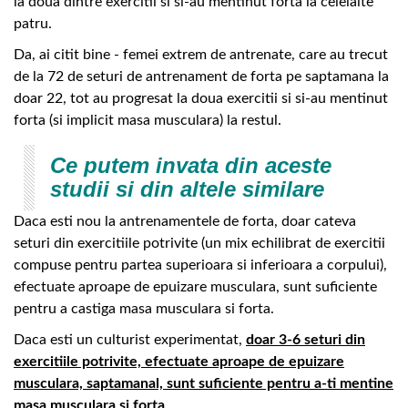
la doua dintre exercitii si si-au mentinut forta la celelalte
patru.
Da, ai citit bine - femei extrem de antrenate, care au trecut
de la 72 de seturi de antrenament de forta pe saptamana la
doar 22, tot au progresat la doua exercitii si si-au mentinut
forta (si implicit masa musculara) la restul.
Ce putem invata din aceste
studii si din altele similare
Daca esti nou la antrenamentele de forta, doar cateva
seturi din exercitiile potrivite (un mix echilibrat de exercitii
compuse pentru partea superioara si inferioara a corpului),
efectuate aproape de epuizare musculara, sunt suficiente
pentru a castiga masa musculara si forta.
Daca esti un culturist experimentat,
doar 3-6 seturi din
exercitiile potrivite, efectuate aproape de epuizare
musculara, saptamanal, sunt suficiente pentru a-ti mentine
masa musculara si forta
.