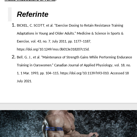
Referinte
BICKEL, C. SCOTT, et al. “Exercise Dosing to Retain Resistance Training
Adaptations in Young and Older Adults.” Medicine & Science in Sports &
Exercise, vol. 43, no. 7, July 2011, pp. 1177–1187,
https://doi.org/10.1249/mss.0b013e318207c15d.
Bell, G. J., et al. “Maintenance of Strength Gains While Performing Endurance
Training in Oarswomen.” Canadian Journal of Applied Physiology, vol. 18, no.
1, 1 Mar. 1993, pp. 104–115, https://doi.org/10.1139/h93-010. Accessed 18
July 2021.