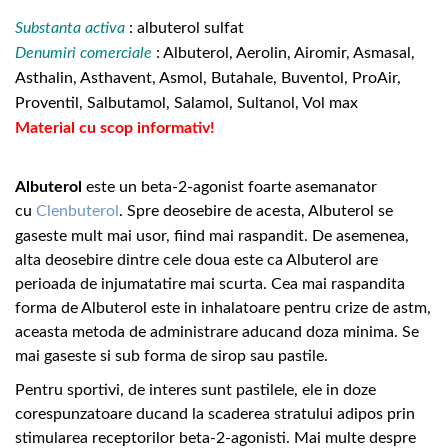
Substanta activa
: albuterol sulfat
Denumiri comerciale
: Albuterol, Aerolin, Airomir, Asmasal,
Asthalin, Asthavent, Asmol, Butahale, Buventol, ProAir,
Proventil, Salbutamol, Salamol, Sultanol, Vol max
Material cu scop informativ!
Albuterol
este un beta-2-agonist foarte asemanator
cu
Clenbuterol
. Spre deosebire de acesta, Albuterol se
gaseste mult mai usor, fiind mai raspandit. De asemenea,
alta deosebire dintre cele doua este ca Albuterol are
perioada de injumatatire mai scurta. Cea mai raspandita
forma de Albuterol este in inhalatoare pentru crize de astm,
aceasta metoda de administrare aducand doza minima. Se
mai gaseste si sub forma de sirop sau pastile.
Pentru sportivi, de interes sunt pastilele, ele in doze
corespunzatoare ducand la scaderea stratului adipos prin
stimularea receptorilor beta-2-agonisti. Mai multe despre