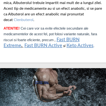
mica, Albuterolul trebuie impartit mai mult de-a lungul zilei.
Acest tip de medicamente au si un efect anabolic, si se pare
ca Albuterol are un efect anabolic mai pronuntat
decat
Clenbuterol
.
ATENTIE!
Cei care vor sa evite efectele secundare ale
medicamentelor de acest fel, pot folosi variante naturale, fara
Fast BURN
riscuri si foarte eficiente, precum
,
Extreme
,
Fast BURN Active
Keto Actives
.
si