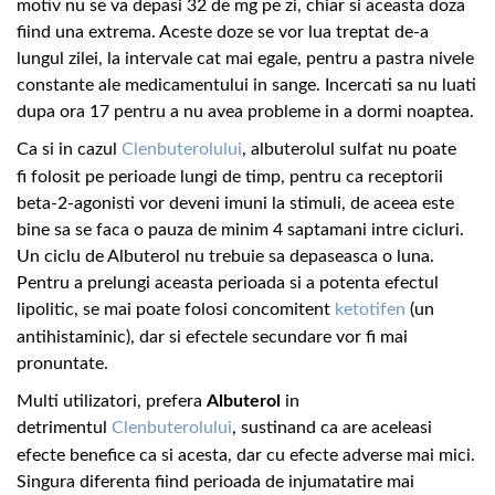
motiv nu se va depasi 32 de mg pe zi, chiar si aceasta doza
fiind una extrema. Aceste doze se vor lua treptat de-a
lungul zilei, la intervale cat mai egale, pentru a pastra nivele
constante ale medicamentului in sange. Incercati sa nu luati
dupa ora 17 pentru a nu avea probleme in a dormi noaptea.
Ca si in cazul
Clenbuterolului
, albuterolul sulfat
nu poate
fi folosit pe perioade lungi de timp, pentru ca receptorii
beta-2-agonisti vor deveni imuni la stimuli, de aceea este
bine sa se faca o pauza de minim 4 saptamani intre cicluri.
Un ciclu de Albuterol nu trebuie sa depaseasca o luna.
Pentru a prelungi aceasta perioada si a potenta efectul
lipolitic, se mai poate folosi concomitent
ketotifen
(un
antihistaminic), dar si efectele secundare vor fi mai
pronuntate.
Multi utilizatori, prefera
Albuterol
in
detrimentul
Clenbuterolului
, sustinand ca are aceleasi
efecte benefice ca si acesta, dar cu efecte adverse mai mici.
Singura diferenta fiind perioada de injumatatire mai