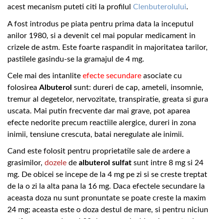
acest mecanism puteti citi la profilul
Clenbuterolului
.
A fost introdus pe piata pentru prima data la inceputul
anilor 1980, si a devenit cel mai popular medicament in
crizele de astm. Este foarte raspandit in majoritatea tarilor,
pastilele gasindu-se la gramajul de 4 mg.
Cele mai des intanlite
efecte secundare
asociate cu
folosirea
Albuterol
sunt: dureri de cap, ameteli, insomnie,
tremur al degetelor, nervozitate, transpiratie, greata si gura
uscata. Mai putin frecvente dar mai grave, pot aparea
efecte nedorite precum reactiile alergice, dureri in zona
inimii, tensiune crescuta, batai neregulate ale inimii.
Cand este folosit pentru proprietatile sale de ardere a
grasimilor,
dozele
de
albuterol sulfat
sunt intre 8 mg si 24
mg. De obicei se incepe de la 4 mg pe zi si se creste treptat
de la o zi la alta pana la 16 mg. Daca efectele secundare la
aceasta doza nu sunt pronuntate se poate creste la maxim
24 mg; aceasta este o doza destul de mare, si pentru niciun