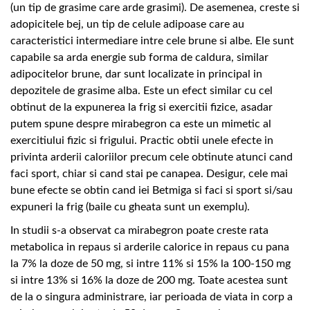
(un tip de grasime care arde grasimi). De asemenea, creste si
adopicitele bej, un tip de celule adipoase care au
caracteristici intermediare intre cele brune si albe. Ele sunt
capabile sa arda energie sub forma de caldura, similar
adipocitelor brune, dar sunt localizate in principal in
depozitele de grasime alba. Este un efect similar cu cel
obtinut de la expunerea la frig si exercitii fizice, asadar
putem spune despre mirabegron ca este un mimetic al
exercitiului fizic si frigului. Practic obtii unele efecte in
privinta arderii caloriilor precum cele obtinute atunci cand
faci sport, chiar si cand stai pe canapea. Desigur, cele mai
bune efecte se obtin cand iei Betmiga si faci si sport si/sau
expuneri la frig (baile cu gheata sunt un exemplu).
In studii s-a observat ca mirabegron poate creste rata
metabolica in repaus si arderile calorice in repaus cu pana
la 7% la doze de 50 mg, si intre 11% si 15% la 100-150 mg
si intre 13% si 16% la doze de 200 mg. Toate acestea sunt
de la o singura administrare, iar perioada de viata in corp a