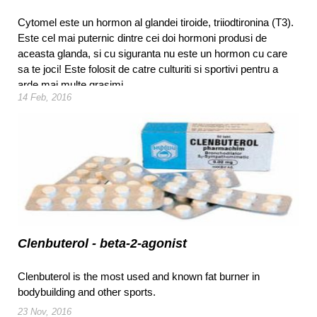
Cytomel este un hormon al glandei tiroide, triiodtironina (T3).
Este cel mai puternic dintre cei doi hormoni produsi de
aceasta glanda, si cu siguranta nu este un hormon cu care
sa te joci! Este folosit de catre culturiti si sportivi pentru a
arde mai multe grasimi.
14 Feb, 2016
Clenbuterol - beta-2-agonist
Clenbuterol is the most used and known fat burner in
bodybuilding and other sports.
23 Nov, 2016