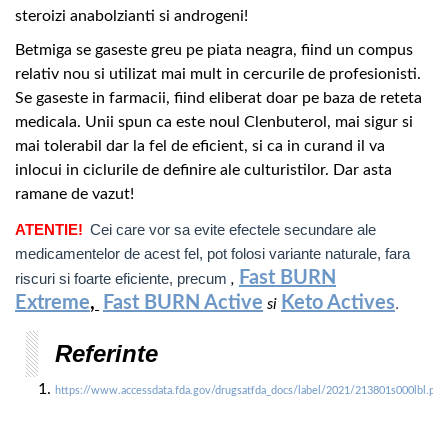
steroizi anabolzianti si androgeni!
Betmiga se gaseste greu pe piata neagra, fiind un compus
relativ nou si utilizat mai mult in cercurile de profesionisti.
Se gaseste in farmacii, fiind eliberat doar pe baza de reteta
medicala. Unii spun ca este noul Clenbuterol, mai sigur si
mai tolerabil dar la fel de eficient, si ca in curand il va
inlocui in ciclurile de definire ale culturistilor. Dar asta
ramane de vazut!
ATENTIE!
Cei care vor sa evite efectele secundare ale
medicamentelor de acest fel, pot folosi variante naturale, fara
Fast BURN
riscuri si foarte eficiente, precum
,
Extreme
,
Fast BURN Active
Keto Actives
.
si
Referinte
https://www.accessdata.fda.gov/drugsatfda_docs/label/2021/213801s000lbl.pdf