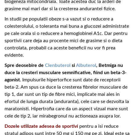
biogeneza mitocondriala. Toate acestea duc la arderi de
grasime mai mari dar si la cresterea andurantei fizice.
In studii pe populatii obeze s-a vazut si o reducere a
colesterolului, o toleranta mai buna a glucozei administrate
pe cale orala si o reducere a hemoglobinei A1c. Dar pentru
sportivii care deja au procente mici de grasime si o dieta
controlata, probabil ca aceste beneficii nu vor fi prea
evidente.
Spre deosebire de
Clenbuterol
si
Albuterol
, Betmiga nu
duce la cresteri musculare semnificative, fiind un beta-3-
agonist
. Impulsurile hipertorfice sunt date de receptorii
beta-2. Am spus ca duce la cresterea fibrelor musculare de
tip 1, dar sunt un tip de fibre mici, implicate mai ales in
efortul de lunga durata (anduranta), cele care se dezvolta la
maratonisti. Hipertrofia care da un aspect vizual mare sunt
cele de tip 2, iar mirabegronul nu actioneaza asupra lor.
Dozele utilizate adesea de sportivi
pentru a isi reduce
stratul adipos sunt intre 50 mg si 150 mg pe zi. Ideal este sa