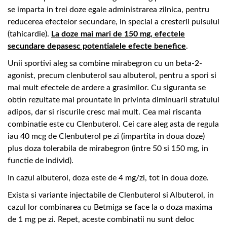
se imparta in trei doze egale administrarea zilnica, pentru
reducerea efectelor secundare, in special a cresterii pulsului
(tahicardie).
La doze mai mari de 150 mg, efectele
secundare depasesc potentialele efecte benefice
.
Unii sportivi aleg sa combine mirabegron cu un beta-2-
agonist, precum clenbuterol sau albuterol, pentru a spori si
mai mult efectele de ardere a grasimilor. Cu siguranta se
obtin rezultate mai prountate in privinta diminuarii stratului
adipos, dar si riscurile cresc mai mult. Cea mai riscanta
combinatie este cu Clenbuterol. Cei care aleg asta de regula
iau 40 mcg de Clenbuterol pe zi (impartita in doua doze)
plus doza tolerabila de mirabegron (intre 50 si 150 mg, in
functie de individ).
In cazul albuterol, doza este de 4 mg/zi, tot in doua doze.
Exista si variante injectabile de Clenbuterol si Albuterol, in
cazul lor combinarea cu Betmiga se face la o doza maxima
de 1 mg pe zi. Repet, aceste combinatii nu sunt deloc