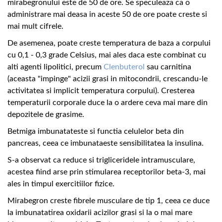
mirabegronului este de 50 de ore. Se speculeaza ca o
administrare mai deasa in aceste 50 de ore poate creste si
mai mult cifrele.
De asemenea, poate creste temperatura de baza a corpului
cu 0,1 - 0,3 grade Celsius, mai ales daca este combinat cu
alti agenti lipolitici, precum
Clenbuterol
sau carnitina
(aceasta "impinge" acizii grasi in mitocondrii, crescandu-le
activitatea si implicit temperatura corpului). Cresterea
temperaturii corporale duce la o ardere ceva mai mare din
depozitele de grasime.
Betmiga imbunatateste si functia celulelor beta din
pancreas, ceea ce imbunataeste sensibilitatea la insulina.
S-a observat ca reduce si trigliceridele intramusculare,
acestea fiind arse prin stimularea receptorilor beta-3, mai
ales in timpul exercitiilor fizice.
Mirabegron creste fibrele musculare de tip 1, ceea ce duce
la imbunatatirea oxidarii acizilor grasi si la o mai mare