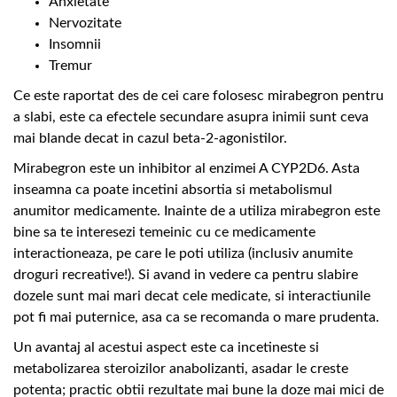
Anxietate
Nervozitate
Insomnii
Tremur
Ce este raportat des de cei care folosesc mirabegron pentru
a slabi, este ca efectele secundare asupra inimii sunt ceva
mai blande decat in cazul beta-2-agonistilor.
Mirabegron este un inhibitor al enzimei A CYP2D6. Asta
inseamna ca poate incetini absortia si metabolismul
anumitor medicamente. Inainte de a utiliza mirabegron este
bine sa te interesezi temeinic cu ce medicamente
interactioneaza, pe care le poti utiliza (inclusiv anumite
droguri recreative!). Si avand in vedere ca pentru slabire
dozele sunt mai mari decat cele medicate, si interactiunile
pot fi mai puternice, asa ca se recomanda o mare prudenta.
Un avantaj al acestui aspect este ca incetineste si
metabolizarea steroizilor anabolizanti, asadar le creste
potenta; practic obtii rezultate mai bune la doze mai mici de