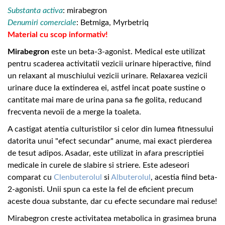
Substanta activa
: mirabegron
Denumiri comerciale
: Betmiga, Myrbetriq
Material cu scop informativ!
Mirabegron
este un beta-3-agonist. Medical este utilizat
pentru scaderea activitatii vezicii urinare hiperactive, fiind
un relaxant al muschiului vezicii urinare. Relaxarea vezicii
urinare duce la extinderea ei, astfel incat poate sustine o
cantitate mai mare de urina pana sa fie golita, reducand
frecventa nevoii de a merge la toaleta.
A castigat atentia culturistilor si celor din lumea fitnessului
datorita unui "efect secundar" anume, mai exact pierderea
de tesut adipos. Asadar, este utilizat in afara prescriptiei
medicale in curele de slabire si striere. Este adeseori
comparat cu
Clenbuterolul
si
Albuterolul
, acestia fiind beta-
2-agonisti. Unii spun ca este la fel de eficient precum
aceste doua substante, dar cu efecte secundare mai reduse!
Mirabegron creste activitatea metabolica in grasimea bruna