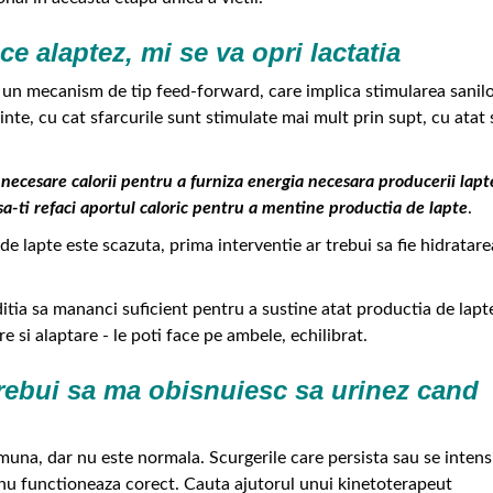
ce alaptez, mi se va opri lactatia
 un mecanism de tip feed-forward, care implica stimularea sanilo
nte, cu cat sfarcurile sunt stimulate mai mult prin supt, cu atat 
necesare calorii pentru a furniza energia necesara producerii lapte
sa-ti refaci aportul caloric pentru a mentine productia de lapte
.
de lapte este scazuta, prima interventie ar trebui sa fie hidratare
ditia sa mananci suficient pentru a sustine atat productia de lapt
are si alaptare - le poti face pe ambele, echilibrat.
trebui sa ma obisnuiesc sa urinez cand
muna, dar nu este normala. Scurgerile care persista sau se intens
 nu functioneaza corect. Cauta ajutorul unui kinetoterapeut