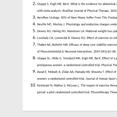
Gluppe S, Engh ME, Bø K. What is the evidence for abdominal an
with meta-analysis. Brazilian Journal of Physical Therapy, 202
Aeroflow Urology. 85% of New Moms Suffer From This Postpar
Neville MC, Morton J. Physiology and endocrine changes underl
Dewey KG, Heinig MJ, Nommsen LA. Maternal weight-loss pattern
Lovelady CA, Lonnerdal B, Dewey KG. Effect of exercise on mil
Thabet AA, Alshehri MA. Efficacy of deep core stability exerci
of Musculoskeletal & Neuronal Interactions, 2019;19(1):62–68.
Gluppe SL, Hilde G, Tennfjord MK, Engh ME, Bø K. Effect of a p
primiparous women: a randomized controlled trial. Physical Th
Awad E, Mobark A, Zidan AA, Hamada HA, Shousha T. Effect of 
women: a randomized controlled trial. Journal of Human Sport
Keshwani N, Mathur S, McLean L. The impact of exercise therap
period: a pilot randomized controlled trial. Physiotherapy The