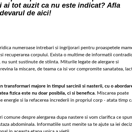
i ai tot auzit ca nu este indicat? Afla
devarul de aici!
e ridica numeroase intrebari si ingrijorari pentru proaspetele mam
 si recuperarea corpului. Exista o multime de informatii contradic
, nu sunt sustinute de stiinta. Miturile legate de alergare si
evina la miscare, de teama ca isi vor compromite sanatatea, lac
n transformari majore in timpul sarcinii si nasterii, cu o abordar
atea fizica este nu doar posibila, ci si benefica
. Miscarea poate
de energie si la refacerea increderii in propriul corp - atata timp c
ri comune despre alergarea dupa nastere si vom clarifica ce spu
staza abdominala. Informatiile sunt menite sa te ajute sa iei deciz
ional in aceasta etapa unica a vietii.