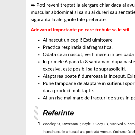
➡️ Poti reveni treptat la alergare chiar daca ai avu
muscular abdominal si sa nu ai dureri sau senzati
siguranta la alergarile tale preferate.
Adevaruri importante pe care trebuie sa le stii
Ai nascut un copil! Esti uimitoare!
Practica respiratia diafragmatica.
Odata ce ai nascut, vei fi mereu in perioada
In primele 6 pana la 8 saptamani dupa naster
excesiva, este posibil sa te suprasoliciti.
Alaptarea poate fi dureroasa la inceput. Exi
Pune tampoane de alaptare in sutienul sport
daca produci mult lapte.
Ai un risc mai mare de fracturi de stres in p
Referinte
Woodley SJ, Lawrenson P, Boyle R, Cody JD, Mørkved S, Kernoha
incontinence in antenatal and postnatal women. Cochrane Da