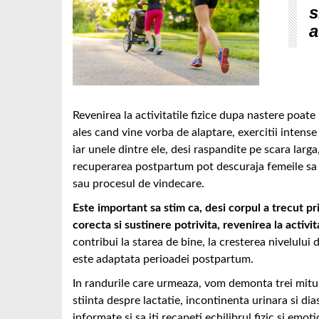
s
a
Revenirea la activitatile fizice dupa nastere poat
ales cand vine vorba de alaptare, exercitii intense
iar unele dintre ele, desi raspandite pe scara larga
recuperarea postpartum pot descuraja femeile sa r
sau procesul de vindecare.
Este important sa stim ca, desi corpul a trecut pri
corecta si sustinere potrivita, revenirea la activit
contribui la starea de bine, la cresterea nivelului 
este adaptata perioadei postpartum.
In randurile care urmeaza, vom demonta trei mitu
stiinta despre lactatie, incontinenta urinara si dia
informate si sa iti recapeti echilibrul fizic si emot