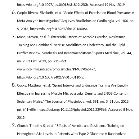
https://doi.org/10.1097/jes.0b013e31819c2f0b. Accessed 19 Nov. 2019.
Carpio-Rivera, Elizabeth, et al. “Acute Effects of Exercise on Blood Pressure: A
Meta-Analytic Investigation.” Arquivos Brasileiros de Cardiologia, vol. 106, no.
5, 2016, https://doi.org/10.5935/abc.20160064.
Mann, Steven, et al. “Differential Effects of Aerobic Exercise, Resistance
Training and Combined Exercise Modalities on Cholesterol and the Lipid
Profile: Review, Synthesis and Recommendations.” Sports Medicine, vol. 44,
no. 2, 31 Oct. 2013, pp. 211–221,
www.ncbi.nlm.nih.gov/pmc/articles/PMC3906547/,
https://doi.org/10.1007/s40279-013-0110-5.
Cocks, Matthew, et al. “Sprint Interval and Endurance Training Are Equally
Effective in Increasing Muscle Microvascular Density and ENOS Content in
Sedentary Males.” The Journal of Physiology, vol. 591, no. 3, 31 Jan. 2013,
pp. 641–656, https://doi.org/10.1113/jphysiol.2012.239566. Accessed 8 Nov.
2019.
Church, Timothy S, et al. “Effects of Aerobic and Resistance Training on
Hemoglobin A1c Levels in Patients with Type 2 Diabetes: A Randomized