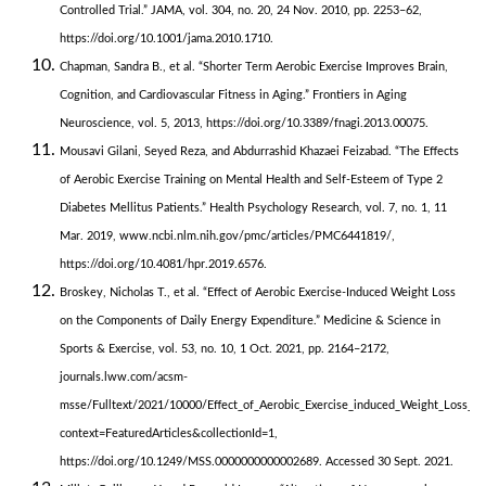
Controlled Trial.” JAMA, vol. 304, no. 20, 24 Nov. 2010, pp. 2253–62,
https://doi.org/10.1001/jama.2010.1710.
Chapman, Sandra B., et al. “Shorter Term Aerobic Exercise Improves Brain,
Cognition, and Cardiovascular Fitness in Aging.” Frontiers in Aging
Neuroscience, vol. 5, 2013, https://doi.org/10.3389/fnagi.2013.00075.
Mousavi Gilani, Seyed Reza, and Abdurrashid Khazaei Feizabad. “The Effects
of Aerobic Exercise Training on Mental Health and Self-Esteem of Type 2
Diabetes Mellitus Patients.” Health Psychology Research, vol. 7, no. 1, 11
Mar. 2019, www.ncbi.nlm.nih.gov/pmc/articles/PMC6441819/,
https://doi.org/10.4081/hpr.2019.6576.
Broskey, Nicholas T., et al. “Effect of Aerobic Exercise-Induced Weight Loss
on the Components of Daily Energy Expenditure.” Medicine & Science in
Sports & Exercise, vol. 53, no. 10, 1 Oct. 2021, pp. 2164–2172,
journals.lww.com/acsm-
msse/Fulltext/2021/10000/Effect_of_Aerobic_Exercise_induced_Weight_Loss_on
context=FeaturedArticles&collectionId=1,
https://doi.org/10.1249/MSS.0000000000002689. Accessed 30 Sept. 2021.