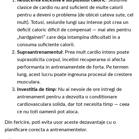
Reducerea excesiva a surplusului caloric
: Sesiunile
clasice de cardio nu ard suficient de multe calorii
pentru a deveni o problema (de obicei cateva sute, cel
mult). Totusi, sesiunile lungi sau intense pot crea un
deficit caloric dificil de compensat — mai ales pentru
„hardgaineri” care deja intampina dificultati in a
consuma suficiente calorii.
Supraantrenamentul
: Prea mult cardio intens poate
suprasolicita corpul, incetini recuperarea si afecta
performanta in antrenamentele de forta. Pe termen
lung, acest lucru poate ingreuna procesul de crestere
musculara.
Investitia de timp
: Nu ai nevoie de ore intregi de
antrenament pentru a dezvolta o conditionare
cardiovasculara solida, dar tot necesita timp — ceea
ce nu toti oamenii pot aloca.
Din fericire, poti evita usor aceste dezavantaje cu o
planificare corecta a antrenamentelor.