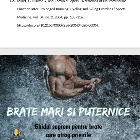
Millet, Guillaume Y, and Romuald Lepers. “Alterations of Neuromuscular
Function after Prolonged Running, Cycling and Skiing Exercises.” Sports
Medicine, vol. 34, no. 2, 2004, pp. 105–116,
https://doi.org/10.2165/00007256-200434020-00004.