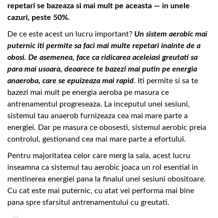
repetari se bazeaza si mai mult pe aceasta — in unele
cazuri, peste 50%
.
De ce este acest un lucru important?
Un sistem aerobic mai
puternic iti permite sa faci mai multe repetari inainte de a
obosi. De asemenea, face ca ridicarea aceleiasi greutati sa
para mai usoara, deoarece te bazezi mai putin pe energia
anaeroba, care se epuizeaza mai rapid
. Iti permite si sa te
bazezi mai mult pe energia aeroba pe masura ce
antrenamentul progreseaza. La inceputul unei sesiuni,
sistemul tau anaerob furnizeaza cea mai mare parte a
energiei. Dar pe masura ce obosesti, sistemul aerobic preia
controlul, gestionand cea mai mare parte a efortului.
Pentru majoritatea celor care merg la sala, acest lucru
inseamna ca sistemul tau aerobic joaca un rol esential in
mentinerea energiei pana la finalul unei sesiuni obositoare.
Cu cat este mai puternic, cu atat vei performa mai bine
pana spre sfarsitul antrenamentului cu greutati.