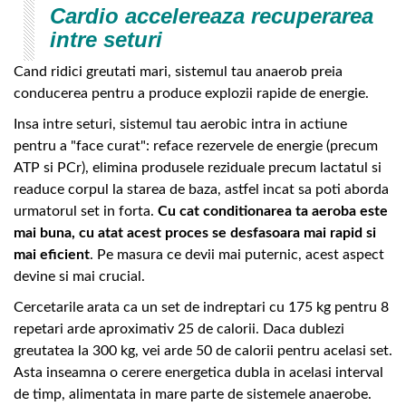
Cardio accelereaza recuperarea
intre seturi
Cand ridici greutati mari, sistemul tau anaerob preia
conducerea pentru a produce explozii rapide de energie.
Insa intre seturi, sistemul tau aerobic intra in actiune
pentru a "face curat": reface rezervele de energie (precum
ATP si PCr), elimina produsele reziduale precum lactatul si
readuce corpul la starea de baza, astfel incat sa poti aborda
urmatorul set in forta.
Cu cat conditionarea ta aeroba este
mai buna, cu atat acest proces se desfasoara mai rapid si
mai eficient
. Pe masura ce devii mai puternic, acest aspect
devine si mai crucial.
Cercetarile arata ca un set de indreptari cu 175 kg pentru 8
repetari arde aproximativ 25 de calorii. Daca dublezi
greutatea la 300 kg, vei arde 50 de calorii pentru acelasi set.
Asta inseamna o cerere energetica dubla in acelasi interval
de timp, alimentata in mare parte de sistemele anaerobe.