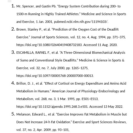
Mr, Spencer, and Gastin Pb. “Energy System Contribution during 200- to
1500-m Running in Highly Trained Athletes.” Medicine and Science in Sports
and Exercise, 1 Jan. 2001, pubmed.ncbi.nlm.nih.gov/11194103/.
Brown, Stanley P., et al. “Prediction of the Oxygen Cost of the Deadlift
Exercise.” Journal of Sports Sciences, vol. 12, no. 4, Aug. 1994, pp. 371–375,
https://doi.org/10.1080/02640419408732183. Accessed 11 Aug. 2020.
ESCAMILLA, RAFAEL F., et al. “A Three-Dimensional Biomechanical Analysis
of Sumo and Conventional Style Deadlifts.” Medicine & Science in Sports &
Exercise, vol. 32, no. 7, July 2000, pp. 1265–1275,
https://doi.org/10.1097/00005768-200007000-00013.
Brillon, D. J., et al. “Effect of Cortisol on Energy Expenditure and Amino Acid
Metabolism in Humans.” American Journal of Physiology-Endocrinology and
Metabolism, vol. 268, no. 3, 1 Mar. 1995, pp. E501–E513,
https://doi.org/10.1152/ajpendo.1995.268.3.e501. Accessed 13 May 2022.
Melanson, Edward L., et al. “Exercise Improves Fat Metabolism in Muscle but
Does Not Increase 24-h Fat Oxidation.” Exercise and Sport Sciences Reviews,
vol. 37, no. 2, Apr. 2009, pp. 93–101,