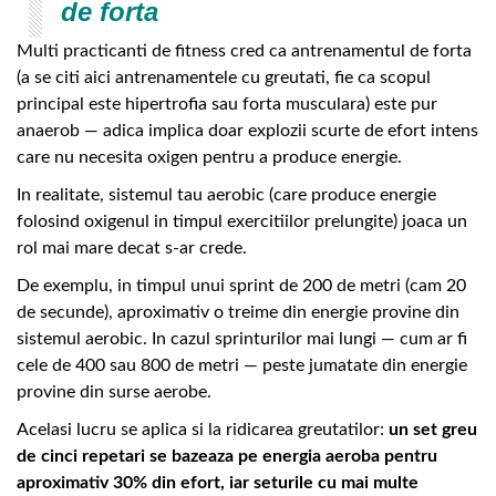
de forta
Multi practicanti de fitness cred ca antrenamentul de forta
(a se citi aici antrenamentele cu greutati, fie ca scopul
principal este hipertrofia sau forta musculara) este pur
anaerob — adica implica doar explozii scurte de efort intens
care nu necesita oxigen pentru a produce energie.
In realitate, sistemul tau aerobic (care produce energie
folosind oxigenul in timpul exercitiilor prelungite) joaca un
rol mai mare decat s-ar crede.
De exemplu, in timpul unui sprint de 200 de metri (cam 20
de secunde), aproximativ o treime din energie provine din
sistemul aerobic. In cazul sprinturilor mai lungi — cum ar fi
cele de 400 sau 800 de metri — peste jumatate din energie
provine din surse aerobe.
Acelasi lucru se aplica si la ridicarea greutatilor:
un set greu
de cinci repetari se bazeaza pe energia aeroba pentru
aproximativ 30% din efort, iar seturile cu mai multe