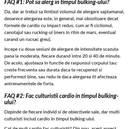
FAQ #1: Pot sa alerg in timpul bulking-ului?
Da, dar ar trebui sa limitezi volumul de alergare saptamanal,
deoarece alergarea este, in general, mai obositoare decat
formele de cardio cu impact redus, cum ar fi ciclismul,
canotajul sau rucking-ul (mers in ritm de mars, eventual
carand un rucsac greu).
Incepe cu doua sesiuni de alergare de intensitate scazuta
pana la moderata, fiecare durand intre 20 si 40 de minute.
De acolo, ajusteaza in functie de raspunsul corpului tau:
creste frecventa sau durata daca te recuperezi si
performezi bine, sau redu-le daca alergarea iti afecteaza
antrenamentele de forta.
FAQ #2: Fac culturistii cardio in timpul bulking-
ului?
Depinde de fiecare individ si de obiectivele sale, dar multi
culturisti includ cardio in timpul bulking-ului.
Cat de mult cardio fac culturistii? Din nou, acest aspect