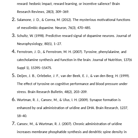
reward: hedonic impact, reward learning, or incentive salience? Brain
Research Reviews, 28(3), 309–369.
Salamone, J. D., & Correa, M. (2012). The mysterious motivational functions
of mesolimbic dopamine. Neuron, 76(3), 470–485.
Schultz, W. (1998). Predictive reward signal of dopamine neurons. Journal of
Neurophysiology, 80(1), 1–27.
Fernstrom, J. D., & Fernstrom, M. H. (2007). Tyrosine, phenylalanine, and
catecholamine synthesis and function in the brain. Journal of Nutrition, 137(6
Suppl 1), 1539S–1547S.
Deijen, J. B., Orlebeke, J. F., van der Beek, E. J., & van den Berg, H. (1999).
The effect of tyrosine on cognitive performance and blood pressure under
stress. Brain Research Bulletin, 48(2), 203–209.
Wurtman, R. J., Cansev, M., & Ulus, I. H. (2009). Synapse formation is
enhanced by oral administration of uridine and DHA. Brain Research, 1237,
18–40.
Cansev, M., & Wurtman, R. J. (2007). Chronic administration of uridine
increases membrane phosphatide synthesis and dendritic spine density in