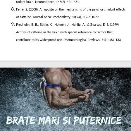
rodent brain. Neuroscience, 148(2), 421–431.
Ferré, S. (2008). An update on the mechanisms of the psychostimulant effects
of caffeine. Journal of Neurochemistry, 105(4), 1067–1079.
Fredholm, B. B., Bättig, K., Holmén, J., Nehlig, A., & Zvartau, E. E. (1999).
Actions of caffeine in the brain with special reference to factors that
contribute to its widespread use. Pharmacological Reviews, 51(1), 83–133.