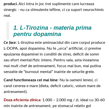
produci.
Aici intra in joc trei suplimente care lucreaza
sinergic - nu ca stimulente ieftine, ci ca suport neurochimic
real.
1. L-Tirozina - materia prima
pentru dopamina
Ce face
: L-tirozina este aminoacidul din care corpul produce
L-DOPA, apoi dopamina. Nu te „urca” artificial, ci previne
epuizarea dopaminei in conditii de stres, deficit de somn
sau efort mental/fizic intens. Pentru sala, asta inseamna
mai mult chef de antrenament, focus mai bun, mai putina
senzatie de “burnout mental” inainte de seturile grele.
Cand functioneaza cel mai bine
: Nu la oameni lenesi, ci
cand cererea e mare (dieta, deficit caloric, volum mare de
antrenament).
Doza eficienta zilnica
: 1.000 – 2.000 mg / zi, ideal cu 30-60
min inainte de antrenament, pe stomacul relativ gol