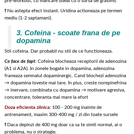
pre-workout, cu mancare (ideal cu o sursa de grasimi)
❗ Nu astepta efect instant. Uridina actioneaza pe termen
mediu (1-2 saptamani).
3. Cofeina - scoate frana de pe
dopamina
Stii cofeina. Dar probabil nu stii de ce functioneaza.
Ce face de fapt
: Cofeina blocheaza receptorii de adenozina
(A1 si A2A). In zonele bogate in dopamina, adenozina
franeaza semnalul dopaminergic. Cand blochezi adenozina
→ dopamina loveste mai tare. In plus, creste norepinefrina
→ inervare, combinata cu dopamina → motivare agresiva,
concentrare, toleranta mai mare la efort
Doza eficienta zilnica
: 100 - 200 mg inainte de
antrenament, maxim 300-400 mg / zi din toate sursele
❗ Daca depinzi de 400 mg doar ca sa te simti normal, ai o
problema, nu o strategie.