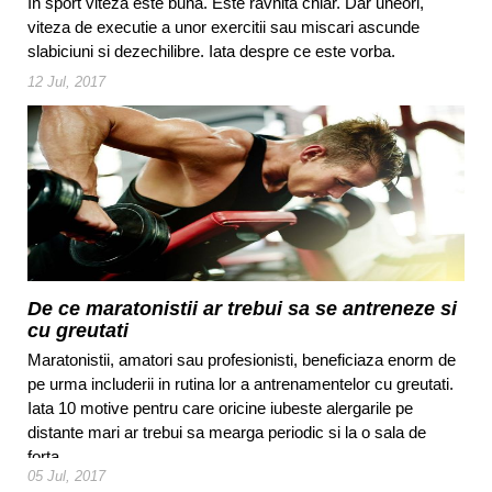
In sport viteza este buna. Este ravnita chiar. Dar uneori,
viteza de executie a unor exercitii sau miscari ascunde
slabiciuni si dezechilibre. Iata despre ce este vorba.
12 Jul, 2017
De ce maratonistii ar trebui sa se antreneze si
cu greutati
Maratonistii, amatori sau profesionisti, beneficiaza enorm de
pe urma includerii in rutina lor a antrenamentelor cu greutati.
Iata 10 motive pentru care oricine iubeste alergarile pe
distante mari ar trebui sa mearga periodic si la o sala de
forta.
05 Jul, 2017