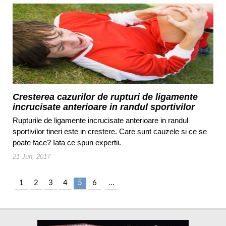
Cresterea cazurilor de rupturi de ligamente
incrucisate anterioare in randul sportivilor
tineri
Rupturile de ligamente incrucisate anterioare in randul
sportivilor tineri este in crestere. Care sunt cauzele si ce se
poate face? Iata ce spun expertii.
21 Jun, 2017
1
2
3
4
5
6
...